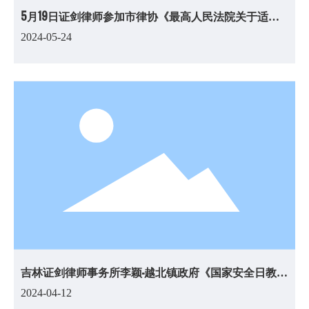
5月19日证剑律师参加市律协《最高人民法院关于适用
〈中华人民共和国民法典〉合同编通则若干问题的解
2024-05-24
释》解读线下培训会。
吉林证剑律师事务所李颖-越北镇政府《国家安全日教育
培训会》
2024-04-12